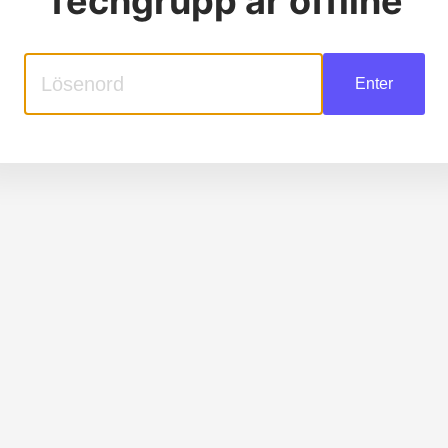
Techgrupp
är offline
Enter