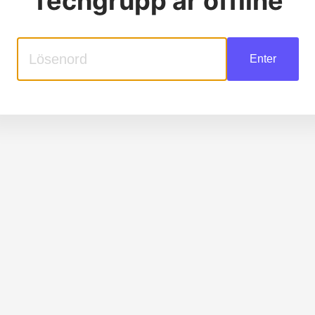
Techgrupp
är offline
Enter