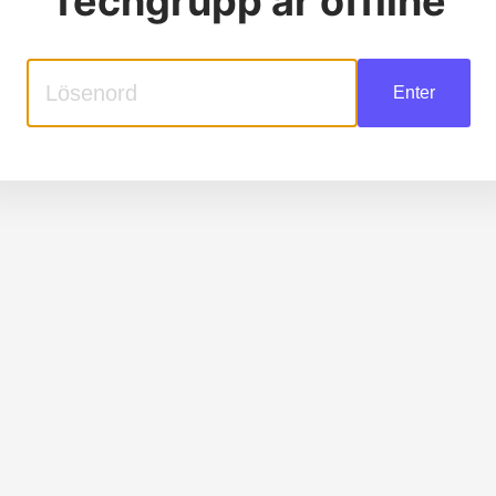
Techgrupp
är offline
Enter