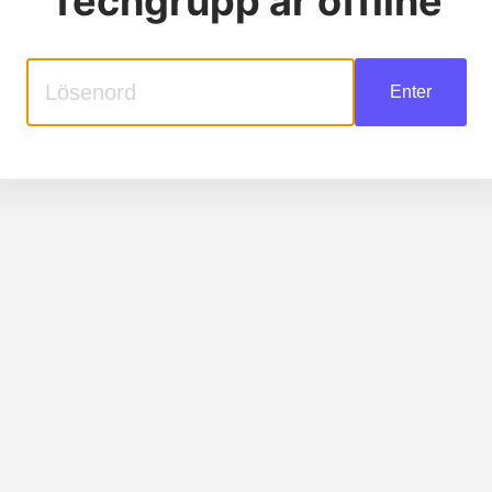
Techgrupp
är offline
Enter