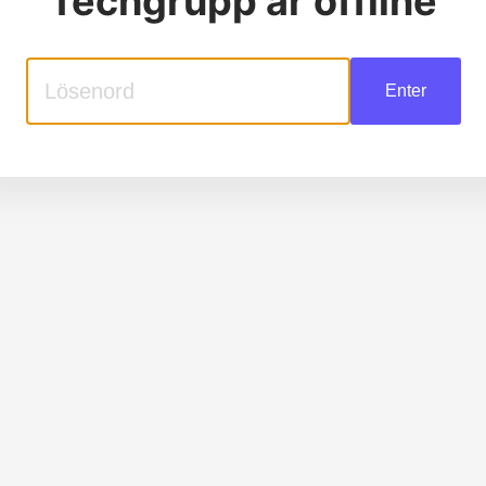
Techgrupp
är offline
Enter