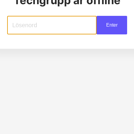
Techgrupp
är offline
Enter