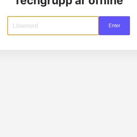
Techgrupp
är offline
Enter