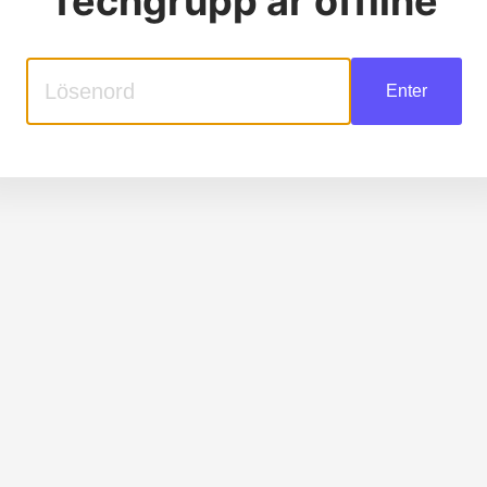
Techgrupp
är offline
Enter