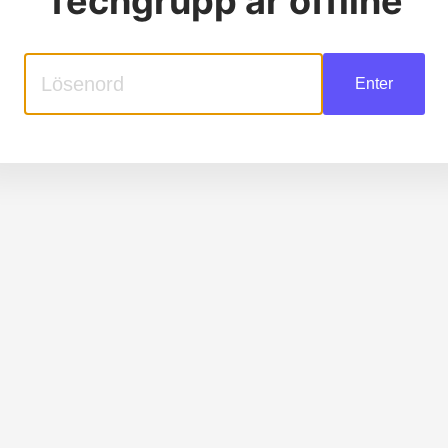
Techgrupp
är offline
Enter