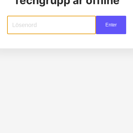
Techgrupp
är offline
Enter