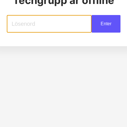
Techgrupp
är offline
Enter