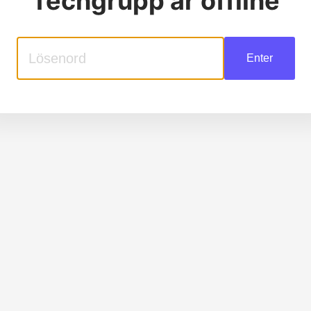
Techgrupp
är offline
Enter