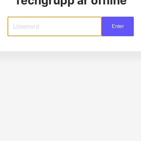
Techgrupp
är offline
Enter