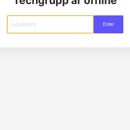
Techgrupp
är offline
Enter